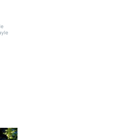
de
ayle