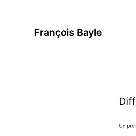
François Bayle
Dif
Un prem