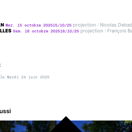
AN
projection : Nicolas Deba
Mer. 15 octobre 2025
15/10/25
LLES
projection : François B
Sam. 18 octobre 2025
18/10/25
t
le Mardi 24 juin 2025
ussi