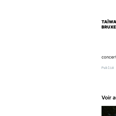
TAÏW
BRUXE
concer
Publié 
Voir a