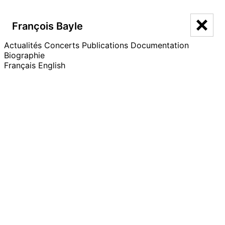
François Bayle
François Bayle
Actualités
Catalogue
Concerts
Publications
Documentation
Biographie
Français
English
Le Projet “Ouïr” 1
Qui ?
←
→
Année
2016
Durée
00:12:39
Référence catalogue
103
Concert