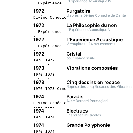
d'oiseau
L'Expérience Acoustique IV
L’Expérience
stéréophonique
Concert
Acoustique
documentée
1972
Purgatoire
stéréophonique
1970 1971
d'après la Divine Comédie de Dante
Menton
Divine Comédie
documentée
L'Epreuve par
1970 1972
Paris
1972
La Philosophie du non
le son Concert
Purgatoire
L'Expérience Acoustique V
L’Expérience
stéréophonique
Concert
Acoustique
1972
L'Expérience Acoustique
stéréophonique
1970 1972 La
V chapitres - 14 mouvements
L’Expérience
Paris
Philosophie du
Acoustique
1972
Cristal
non Concert
1970 1972
pour bande seule
1970 1972
stéréophonique
L'Expérience
Cristal
1973
Vibrations composées
Acoustique
Concert
1970 1973
Concert
stéréophonique
Vibrations
stéréophonique
1973
Cinq dessins en rosace
composées
Reprise des cinq Rosaces des Vibratio
Avignon
1970 1973 Cinq
Concert
dessins en
1974
Paradis
stéréophonique
rosace Concert
Avec Bernard Parmegiani
Divine Comédie
Paris
stéréophonique
1970 1974
1974
Electrucs
documentée
Paradis
Friandises musicales
1970 1974
Berne
Concert
Electrucs
1974
Grande Polyphonie
stéréophonique
Concert
1970 1974
documentée