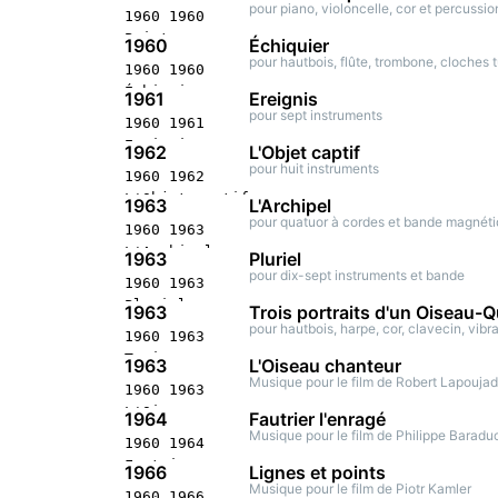
pour piano, violoncelle, cor et percussio
1960 1960
Points
1960
Échiquier
critiques
pour hautbois, flûte, trombone, cloches 
1960 1960
Concert
Échiquier
1961
Ereignis
stéréophonique
Concert
pour sept instruments
1960 1961
documentée
stéréophonique
Ereignis
Paris
1962
L'Objet captif
documentée
Concert
pour huit instruments
1960 1962
Paris
stéréophonique
L'Objet captif
1963
L'Archipel
documentée
Concert
pour quatuor à cordes et bande magnét
1960 1963
Paris
stéréophonique
L'Archipel
1963
Pluriel
documentée
Concert
pour dix-sept instruments et bande
1960 1963
Paris
stéréophonique
Pluriel
1963
Trois portraits d'un Oiseau-
documentée
Concert
pour hautbois, harpe, cor, clavecin, vib
1960 1963
Paris
stéréophonique
Trois
1963
L'Oiseau chanteur
Paris
portraits d'un
Musique pour le film de Robert Lapouja
1960 1963
Oiseau-Qui-
L'Oiseau
1964
Fautrier l'enragé
N'Existe-Pas
chanteur
Musique pour le film de Philippe Baradu
1960 1964
Application
Application
Fautrier
stéréophonique
1966
Lignes et points
stéréophonique
l'enragé
Musique pour le film de Piotr Kamler
Knokke-le-
1960 1966