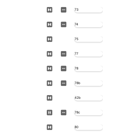
73
74
75
77
78
78b
42b
78c
80