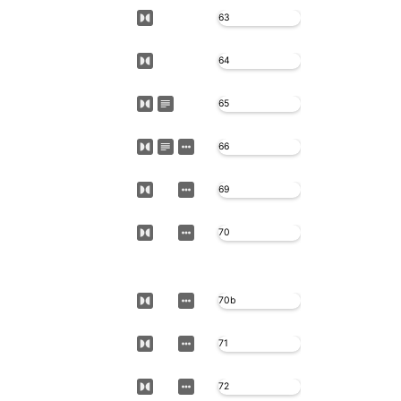
63
64
65
66
69
70
70b
71
72