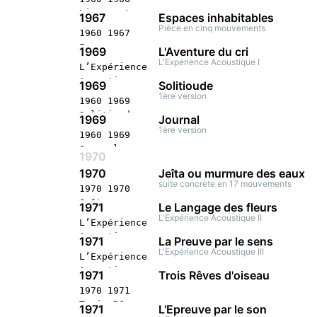
Application
Zoute
Lignes et
1967
Espaces inhabitables
stéréophonique
points
Pièce en cinq mouvements
1960 1967
Venise
Application
Espaces
1969
L'Aventure du cri
stéréophonique
inhabitables
L'Expérience Acoustique I
L’Expérience
Royan
Concert
Acoustique
1969
Solitioude
stéréophonique
1960 1969
1ère version
1960 1969
Paris
L'Aventure du
Solitioude
1969
Journal
cri Concert
Concert
1ère version
1960 1969
stéréophonique
stéréophonique
Journal
Lisbonne
1970
Concert
1970
Jeîta ou murmure des eaux
stéréophonique
suite concrète en 17 mouvements
1970 1970
Paris
Jeîta ou
1971
Le Langage des fleurs
murmure des
L'Expérience Acoustique II
L’Expérience
eaux Concert
Acoustique
1971
La Preuve par le sens
stéréophonique
1970 1971 Le
L'Expérience Acoustique III
L’Expérience
documentée
Langage des
Acoustique
Paris
1971
Trois Rêves d'oiseau
fleurs Concert
1970 1971 La
1970 1971
stéréophonique
Preuve par le
Trois Rêves
Paris
1971
L'Epreuve par le son
sens Concert