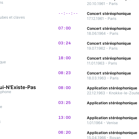
ns
20.10.1961 - Paris
--:--:--
Concert stéréophonique
tubes et claves
17.12.1961 - Paris
07:00
Concert stéréophonique
18.06.1964 - Paris
03:24
Concert stéréophonique
19.07.1962 - Paris
18:00
Concert stéréophonique
ique
11.01.1963 - Paris
08:23
Concert stéréophonique
18.03.1963 - Paris
Qui-N'Existe-Pas
08:00
Application stéréophonique
raphone
22.12.1963 - Knokke-le-Zout
03:25
Application stéréophonique
de
Décennies
13:00
Application stéréophonique
c
1.01.1964 - Venise
06:20
Application stéréophonique
15.04.1966 - Royan