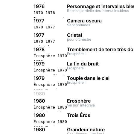
stéréophonique
Grande
Paris
1976
Personnage et intervalles bl
Polyphonie
Reprise partielle des Intervalles bleus
1970 1976
Concert
Personnage et
1977
Camera oscura
stéréophonique
intervalles
Sept préludes
1970 1977
Paris
bleus Concert
Camera oscura
1977
Cristal
stéréophonique
Concert
pour orchestre
1970 1977
Paris
stéréophonique
Cristal
1978
Tremblement de terre très d
Metz
Concert
Erosphère II
Érosphère 1970
stéréophonique
1978
1979
La fin du bruit
documentée
Tremblement de
Erosphère I
Érosphère 1970
Paris
terre très
1979 La fin du
1979
Toupie dans le ciel
doux Concert
bruit Concert
Erosphère III
Érosphère 1970
stéréophonique
stéréophonique
1979 Toupie
documentée
1980
dans le ciel
Paris
1980
Erosphère
Concert
Version intégrale
Érosphère 1980
stéréophonique
1980 Erosphère
1980
Trois Éros
Concert
Érosphère 1980
stéréophonique
1980 Trois
1980
Grandeur nature
Paris
Éros Concert
Son Vitesse-Lumière I