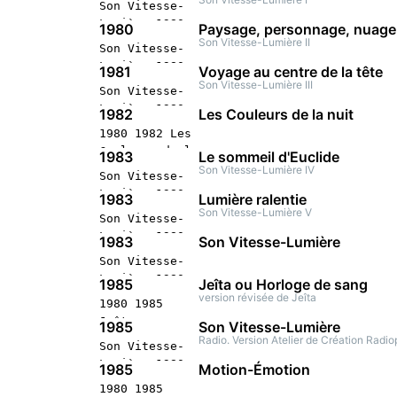
Son Vitesse-
stéréophonique
Lumière 1980
1980
Paysage, personnage, nuage
Montréal
1980 Grandeur
Son Vitesse-Lumière II
Son Vitesse-
nature Concert
Lumière 1980
1981
Voyage au centre de la tête
stéréophonique
1980 Paysage,
Son Vitesse-Lumière III
Son Vitesse-
Paris
personnage,
Lumière 1980
1982
Les Couleurs de la nuit
nuage Concert
1981 Voyage au
1980 1982 Les
stéréophonique
centre de la
Couleurs de la
Paris
1983
Le sommeil d'Euclide
tête Concert
nuit Concert
Son Vitesse-Lumière IV
Son Vitesse-
stéréophonique
stéréophonique
Lumière 1980
Paris
1983
Lumière ralentie
Paris
1983 Le
Son Vitesse-Lumière V
Son Vitesse-
sommeil
Lumière 1980
1983
Son Vitesse-Lumière
d'Euclide
1983 Lumière
Son Vitesse-
Concert
ralentie
Lumière 1980
stéréophonique
1985
Jeîta ou Horloge de sang
Concert
1983 Son
version révisée de Jeîta
1980 1985
stéréophonique
Vitesse-
Jeîta ou
Metz
1985
Son Vitesse-Lumière
Lumière
Horloge de
Radio. Version Atelier de Création Radi
Son Vitesse-
Concert
sang Concert
Lumière 1980
stéréophonique
1985
Motion-Émotion
stéréophonique
1985 Son
Metz
1980 1985
Paris