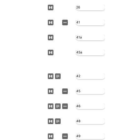
26
41
41a
45a
42
45
46
48
49