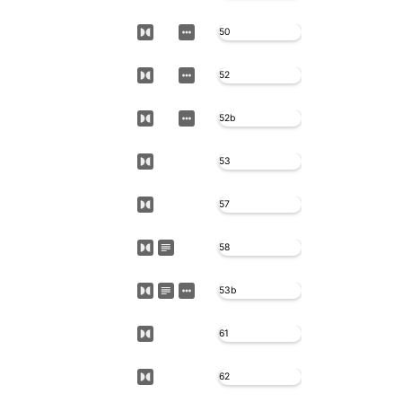
50
52
52b
53
57
58
53b
61
62