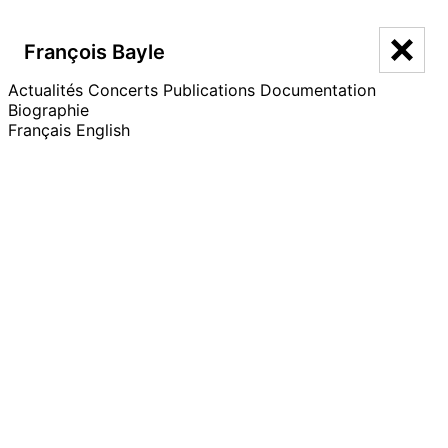
François Bayle
François Bayle
Actualités
Catalogue
Concerts
Publications
Documentation
Biographie
Français
English
Pierre
Hommage à Pierre Schaeffer
←
→
Année
1995
Durée
00:05:00
Référence catalogue
88
Concert