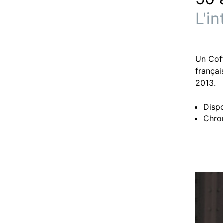
L'i
Un Cof
françai
2013.
Disp
Chro