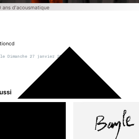
 ans d'acousmatique
tion
cd
le Dimanche 27 janvier 2013
ussi