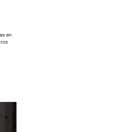
es en
Cros