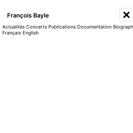
François Bayle
François Bayle
Actualités
Bibliographie
Concerts
Publications
Documentation
Biograph
Français
English