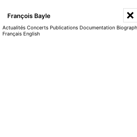
François Bayle
François Bayle
Actualités
Discographie
Concerts
Publications
Documentation
Biograph
Français
English