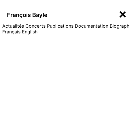
François Bayle
François Bayle
Actualités
Discographie
Concerts
Publications
Documentation
Biograph
Français
English