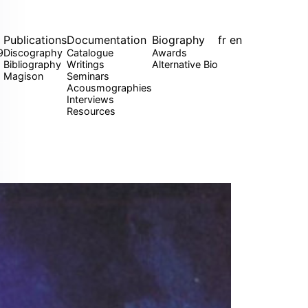
Publications
Documentation
Biography
fr
en
9
Discography
Catalogue
Awards
Bibliography
Writings
Alternative Bio
Magison
Seminars
Acousmographies
Interviews
Resources