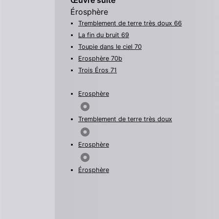
Œuvre suite
Érosphère
Tremblement de terre très doux
66
La fin du bruit
69
Toupie dans le ciel
70
Erosphère
70b
Trois Éros
71
Erosphère
Tremblement de terre très doux
Erosphère
Érosphère